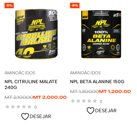
-5%
-8%
AMINOÁCIDOS
AMINOÁCIDOS
ADICIONAR
ADICIONAR
NPL CITRULINE MALATE
NPL BETA ALANINE 150G
240G
MT
1,300.00
MT
1,200.00
MT
2,100.00
MT
2,000.00
0
0
DESEJAR
DESEJAR