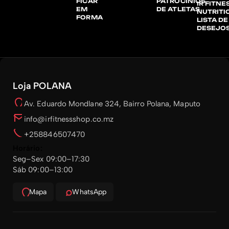
FICAR
PATROCÍNIOS
IR FITNE
EM
DE ATLETAS
NUTRITI
FORMA
LISTA DE
DESEJO
Loja POLANA
Av. Eduardo Mondlane 324, Bairro Polana, Maputo
info@irfitnessshop.co.mz
+258846507470
Horário:
Seg–Sex 09:00–17:30
Sáb 09:00–13:00
Mapa
WhatsApp