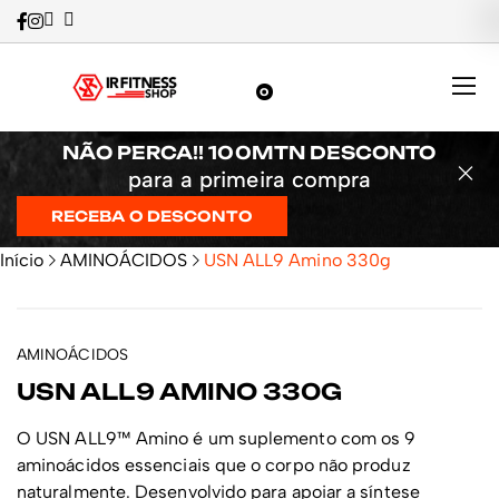
0
NÃO PERCA!! 100MTN DESCONTO
para a primeira compra
RECEBA O DESCONTO
Início
AMINOÁCIDOS
USN ALL9 Amino 330g
-6%
AMINOÁCIDOS
USN ALL9 AMINO 330G
O USN ALL9™ Amino é um suplemento com os 9
aminoácidos essenciais que o corpo não produz
naturalmente. Desenvolvido para apoiar a síntese