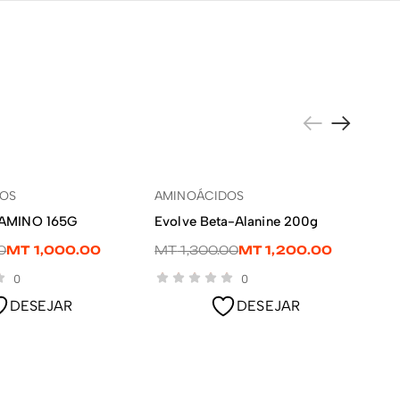
-8%
-6
DOS
AMINOÁCIDOS
LER MAIS
LER MAIS
 AMINO 165G
Evolve Beta-Alanine 200g
0
MT
1,000.00
MT
1,300.00
MT
1,200.00
0
0
DESEJAR
DESEJAR
AM