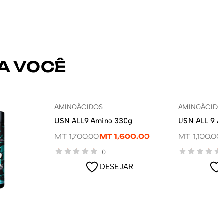
A VOCÊ
-6%
-9%
AMINOÁCIDOS
AMINOÁCI
LER MAIS
USN ALL9 Amino 330g
USN ALL 9
MT
1,700.00
MT
1,600.00
MT
1,100.0
0
DESEJAR