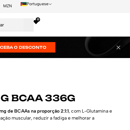
Portuguese
MZN
0
ECEBA O DESCONTO
G BCAA 336G
mg de BCAAs na proporção 2:1:1
, com L-Glutamina e
ração muscular, reduzir a fadiga e melhorar a