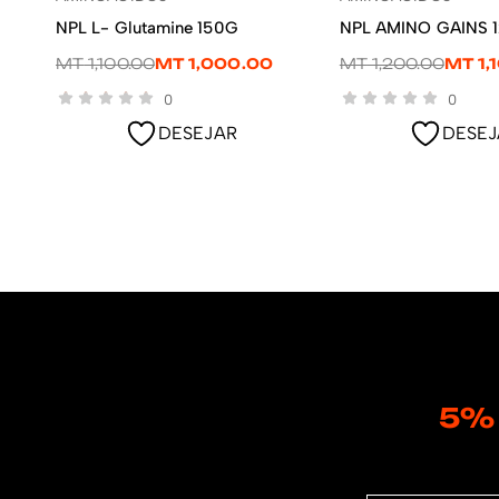
ADICIONAR
ADICION
NPL L- Glutamine 150G
NPL AMINO GAINS 
MT
1,100.00
MT
1,000.00
MT
1,200.00
MT
1,
0
0
DESEJAR
DESEJ
5%