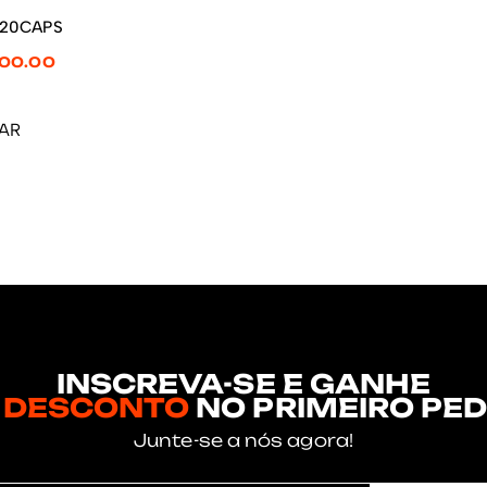
AR
120CAPS
100.00
AR
INSCREVA-SE E GANHE
 DESCONTO
NO PRIMEIRO PED
Junte-se a nós agora!