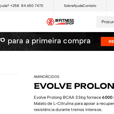
ajuda?
+258 84 650 7470
Sobre
Ajuda
Contato
para a primeira compra
TO
R
AMINOÁCIDOS
EVOLVE PROLON
Evolve Prolong BCAA 336g fornece
6000 
Malato de L-Citrulina para apoiar a recupe
resistência durante treinos intensos.