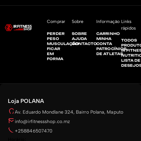
Comprar
Sobre
Informação
Links
rápidos
PERDER
SOBRE
CARRINHO
PESO
AJUDA
MINHA
TODOS
MUSCULAÇÃO
CONTACTO
CONTA
PRODUT
FICAR
PATROCÍNIOS
IR FITNE
EM
DE ATLETAS
NUTRITI
FORMA
LISTA DE
DESEJO
Loja POLANA
Av. Eduardo Mondlane 324, Bairro Polana, Maputo
info@irfitnessshop.co.mz
+258846507470
Horário: