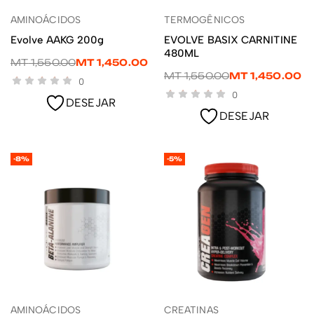
AMINOÁCIDOS
TERMOGÊNICOS
LER MAIS
ADICIONAR
Evolve AAKG 200g
EVOLVE BASIX CARNITINE
480ML
MT
1,550.00
MT
1,450.00
MT
1,550.00
MT
1,450.00
0
0
DESEJAR
DESEJAR
-8%
-5%
AMINOÁCIDOS
CREATINAS