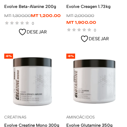
LER MAIS
LER MAIS
Evolve Beta-Alanine 200g
Evolve Creagen 1.73kg
MT
1,300.00
MT
1,200.00
MT
2,000.00
MT
1,900.00
0
0
DESEJAR
DESEJAR
-6%
-6%
CREATINAS
AMINOÁCIDOS
LER MAIS
ADICIONAR
Evolve Creatine Mono 300g
Evolve Glutamine 350g