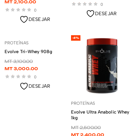
MT
2,100.00
0
0
DESEJAR
DESEJAR
-3%
-4%
PROTEÍNAS
ADICIONAR
Evolve Tri-Whey 908g
MT
3,100.00
MT
3,000.00
0
DESEJAR
PROTEÍNAS
ADICIONAR
Evolve Ultra Anabolic Whey
1kg
MT
2,500.00
MT
2,400.00