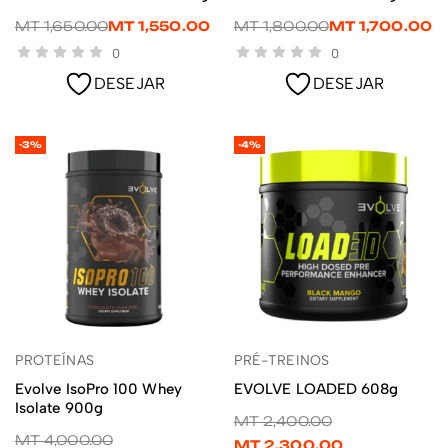
MT
1,650.00
MT
1,550.00
MT
1,800.00
MT
1,700.00
0
0
DESEJAR
DESEJAR
-3%
-4%
PROTEÍNAS
PRÉ-TREINOS
LER MAIS
ADICIONAR
Evolve IsoPro 100 Whey
EVOLVE LOADED 608g
Isolate 900g
MT
2,400.00
MT
4,000.00
MT
2,300.00