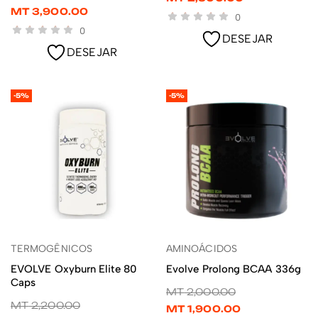
MT
3,900.00
0
0
DESEJAR
DESEJAR
-5%
-5%
TERMOGÊNICOS
AMINOÁCIDOS
ADICIONAR
LER MAIS
EVOLVE Oxyburn Elite 80
Evolve Prolong BCAA 336g
Caps
MT
2,000.00
MT
2,200.00
MT
1,900.00