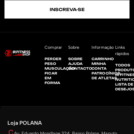
INSCREVA-SE
Comprar
Sobre
Informação
Links
rápidos
PERDER
SOBRE
CARRINHO
PESO
AJUDA
MINHA
TODOS
MUSCULAÇÃO
CONTACTO
CONTA
PRODUT
FICAR
PATROCÍNIOS
IR FITNE
EM
DE ATLETAS
NUTRITI
FORMA
LISTA DE
DESEJO
Loja POLANA
Av. Eduardo Mondlane 324, Bairro Polana, Maputo